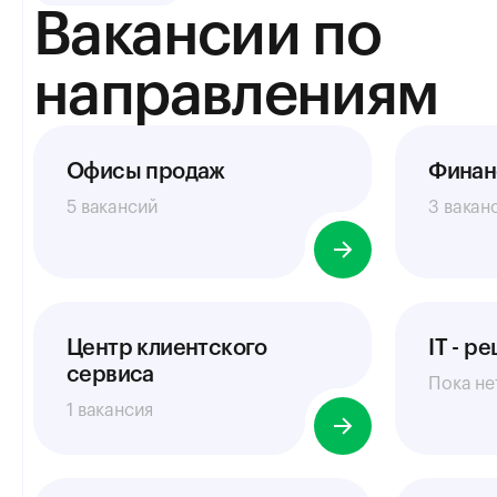
Вакансии по
направлениям
Офисы продаж
Фина
5 вакансий
3 вакан
Центр клиентского
IT - р
сервиса
Пока не
1 вакансия