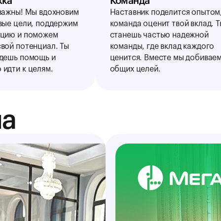
жка
Команда
 важны! Мы вдохновим
Наставник поделится опытом,
овые цели, поддержим
команда оценит твой вклад. Т
ацию и поможем
станешь частью надежной
вой потенциал. Ты
команды, где вклад каждого
йдешь помощь и
ценится. Вместе мы добивае
 идти к целям.
общих целей.
иа