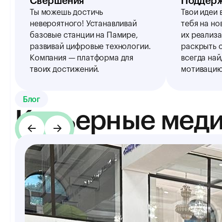
Свершения
Поддер
Ты можешь достичь
Твои идеи
невероятного! Устанавливай
тебя на н
базовые станции на Памире,
их реализ
развивай цифровые технологии.
раскрыть с
Компания — платформа для
всегда на
твоих достижений.
мотивацию
Блог
Карьерные мед