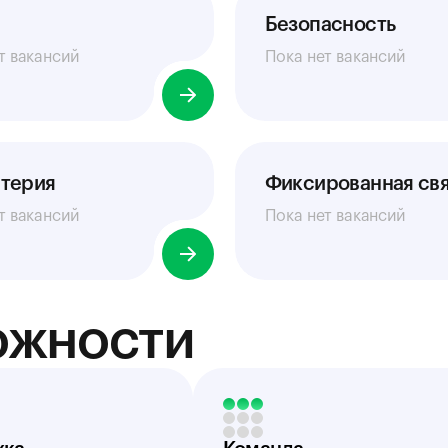
Безопасность
т вакансий
Пока нет вакансий
лтерия
Фиксированная свя
т вакансий
Пока нет вакансий
ожности