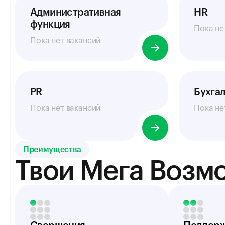
Административная
HR
функция
Пока не
Пока нет вакансий
PR
Бухга
Пока нет вакансий
Пока не
Преимущества
Твои Мега Возм