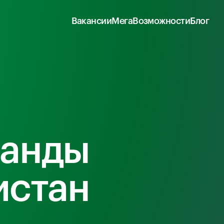
Вакансии
МегаВозможности
Блог
манды
истан