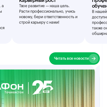
Карьерный рост
Профе
обучен
 а
Твое развитие — наша цель.
ы
Расти профессионально, учись
В нашей
новому, бери ответственность и
доступн
строй карьеру с нами!
професс
мся
также о
обширна
Читать все новости
К
М
Т
п
у
м
3