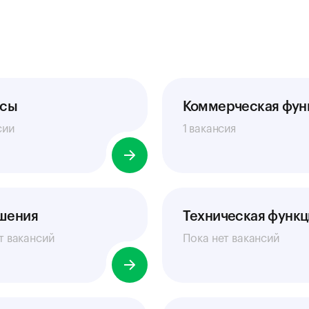
нсы
Коммерческая фун
сии
1 вакансия
ешения
Техническая функц
т вакансий
Пока нет вакансий